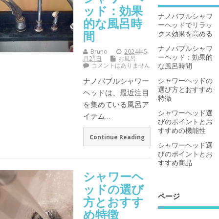
ッド：効果
ナノバブルシャワ
的な風呂時
ーヘッドでリラッ
間
クス効果を高める
ナノバブルシャワ
Bruno
2024年5
ーヘッド：効果的
月21日
お風呂
コメントはありません
な風呂時間
ナノバブルシャワー
シャワーヘッドの
選び方とおすすめ
ヘッドは、最近注目
特徴
を集めている風呂ア
シャワーヘッド選
イテム…
びのポイントとお
すすめの機能性
Continue Reading
シャワーヘッド選
びのポイントとお
すすめ商品
シャワーヘ
ッドの選び
ページ
方とおすす
め特徴